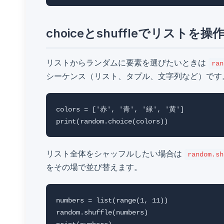
choiceとshuffleでリストを操
リストからランダムに要素を選びたいときは
ran
シーケンス（リスト、タプル、文字列など）です
colors = ['赤', '青', '緑', '黄']

リスト全体をシャッフルしたい場合は
random.sh
をその場で並び替えます。
numbers = list(range(1, 11))

random.shuffle(numbers)
