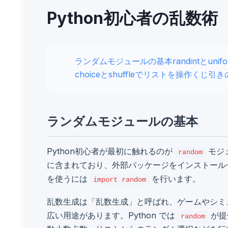
Python初心者の乱数術
ランダムモジュールの基本
randintとun
choiceとshuffleでリストを操作
くじ引き
ランダムモジュールの基本
Python初心者が最初に触れるのが
モジ
random
に含まれており、外部パッケージをインストール
を使うには
を行います。
import random
乱数生成は「乱数生成」と呼ばれ、ゲームやシミ
広い用途があります。Python では
が提
random