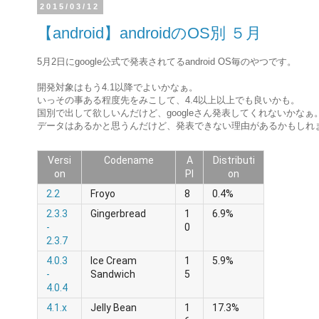
2015/03/12
【android】androidのOS別 ５月
5月2日にgoogle公式で発表されてるandroid OS毎のやつです。
開発対象はもう4.1以降でよいかなぁ。
いっその事ある程度先をみこして、4.4以上以上でも良いかも。
国別で出して欲しいんだけど、googleさん発表してくれないかなぁ
データはあるかと思うんだけど、発表できない理由があるかもしれ
Versi
Codename
A
Distributi
on
PI
on
2.2
Froyo
8
0.4%
2.3.3
Gingerbread
1
6.9%
-
0
2.3.7
4.0.3
Ice Cream
1
5.9%
-
Sandwich
5
4.0.4
4.1.x
Jelly Bean
1
17.3%