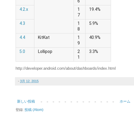
6
4.2.x
1
19.4%
7
4.3
1
5.9%
8
4.4
KitKat
1
40.9%
9
5.0
Lollipop
2
3.3%
1
http://developer.android.com/about/dashboards/index.html
-
3月 12, 2015
新しい投稿
ホーム
登録:
投稿 (Atom)