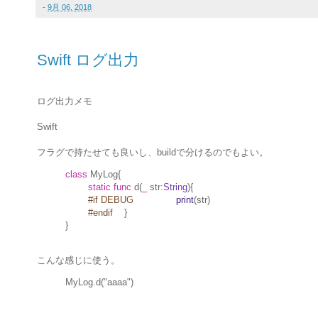
-
9月 06, 2018
Swift ログ出力
ログ出力メモ
Swift
フラグで持たせても良いし、buildで分けるのでもよい。
class
MyLog{
static
func
d(
_
str:
String
){
#if
DEBUG
print
(str)
#endif
}
}
こんな感じに使う。
MyLog.d("aaaa")