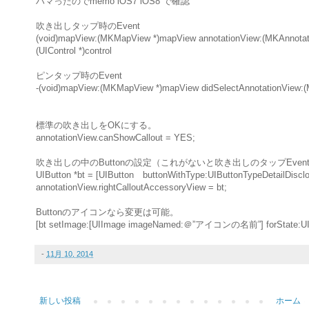
ハマったのでmemo iOS7 iOS8 で確認
吹き出しタップ時のEvent
(
void
)mapView:(
MKMapView
*)mapView annotationView:(
MKAnnotat
(
UIControl
*)control
ピンタップ時のEvent
-(
void
)mapView:(
MKMapView
*)mapView didSelectAnnotationView:(
標準の吹き出しをOKにする。
annotationView.
canShowCallout
=
YES
;
吹き出しの中のButtonの設定（これがないと吹き出しのタップEve
UIButton
*bt = [
UIButton buttonWithType
:
UIButtonTypeDetailDiscl
annotationView.
rightCalloutAccessoryView = bt;
Buttonのアイコンなら変更は可能。
[bt
setImage
:[
UIImage
imageNamed
:
＠”アイコンの名前”
]
forState
:
U
-
11月 10, 2014
新しい投稿
ホーム