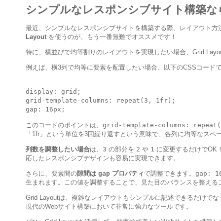
シンプルなレスポンシブサイト構築なら、も
最近、シンプルなレスポンシブサイトを構築する際、レイアウト方
Layout
を使うのが、もう一番無難でオススメです！
特に、横並びで均等割りのレイアウトを実現したい場合、Grid Lay
例えば、横3列で均等に要素を配置したい場合、以下のCSSコード
display: grid;

grid-template-columns: repeat(3, 1fr);

このコードのポイントは、
grid-template-columns: repeat(
「1fr」という単位を3回繰り返すという意味で、各列に均等なスペ
列数を調整したい場合
は、
3
の部分を
2
や
1
に変更するだけでOK
応したレスポンシブデザインも容易に実現できます。
さらに、要素間の
隙間は
gap
プロパティ
で調整できます。
gap: 1
生まれます。この値を調整することで、見た目のバランスを整える
Grid Layoutは、複雑なレイアウトもシンプルに記述できるだ
現代のWebサイト構築において非常に強力なツールです。