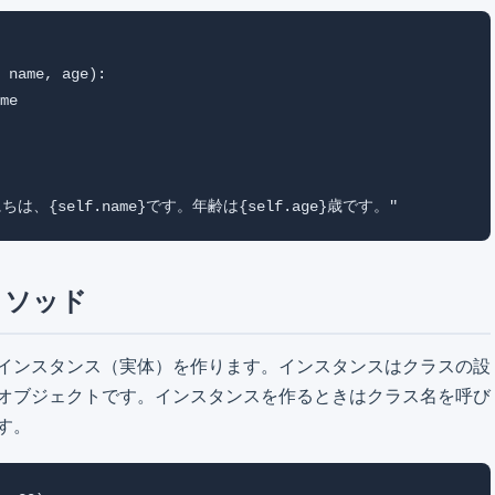
 name, age):

me

んにちは、{self.name}です。年齢は{self.age}歳です。"
メソッド
インスタンス（実体）を作ります。インスタンスはクラスの設
オブジェクトです。インスタンスを作るときはクラス名を呼び
す。