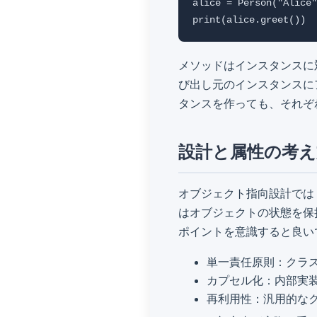
alice = Person("Alice"
print(alice.greet
メソッドはインスタンスに対
び出し元のインスタンスに
タンスを作っても、それぞ
設計と属性の考え
オブジェクト指向設計では
はオブジェクトの状態を保
ポイントを意識すると良い
単一責任原則：クラ
カプセル化：内部実
再利用性：汎用的な