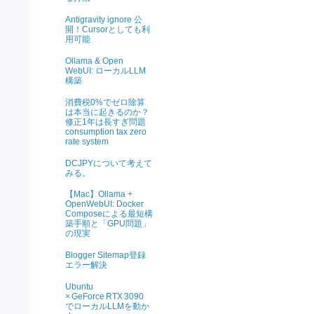
Antigravity ignore 公
開！Cursorとしても利
用可能
Ollama & Open
WebUI: ローカルLLM
構築
消費税0%でゼロ除算
は本当に起きるのか？
修正1年は長すぎ問題
consumption tax zero
rate system
DCJPYについて考えて
みる。
【Mac】Ollama +
OpenWebUI: Docker
Composeによる最短構
築手順と「GPU問題」
の現実
Blogger Sitemap登録
エラー解決
Ubuntu
× GeForce RTX 3090
でローカルLLMを動か