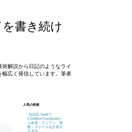
ドを書き続け
技術解説から日記のようなライ
を幅広く発信しています。筆者
。
人気の投稿
【iOS】Swiftで
CGAffineTransformか
ら角度・ラジアン・度
数・スケールを計算す
る方法