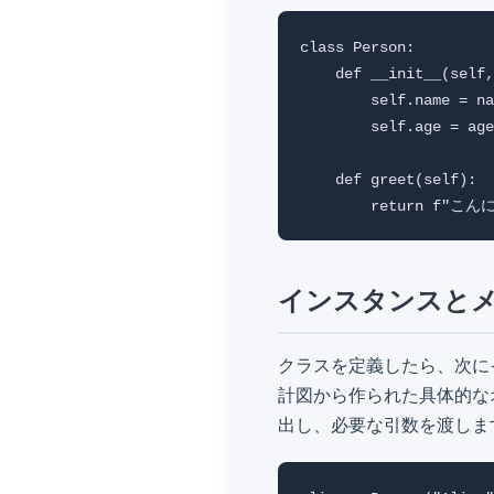
class Person:

    def __init__(self,
        self.name = na
        self.age = age

    def greet(self):

        return f"こ
インスタンスと
クラスを定義したら、次に
計図から作られた具体的な
出し、必要な引数を渡しま