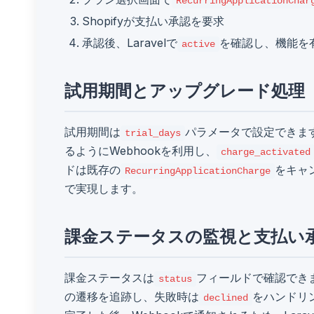
RecurringApplicationChar
Shopifyが支払い承認を要求
承認後、Laravelで
を確認し、機能を
active
試用期間とアップグレード処理
試用期間は
パラメータで設定できま
trial_days
るようにWebhookを利用し、
charge_activated
ドは既存の
をキャ
RecurringApplicationCharge
で実現します。
課金ステータスの監視と支払い
課金ステータスは
フィールドで確認でき
status
の遷移を追跡し、失敗時は
をハンドリン
declined