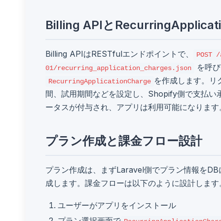
Billing APIとRecurringAppli
Billing APIはRESTfulエンドポイントで、
POST /
を呼び
01/recurring_application_charges.json
を作成します。リ
RecurringApplicationCharge
間、試用期間などを設定し、Shopify側で支払
ータスが付与され、アプリは利用可能になります
プラン作成と課金フロー設計
プラン作成は、まずLaravel側でプラン情報をDBに保
成します。課金フローは以下のように設計します
ユーザーがアプリをインストール
プラン選択画面で