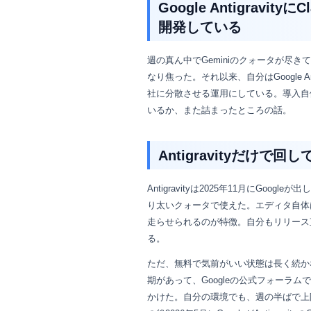
Google Antigrav
開発している
週の真ん中でGeminiのクォータが尽
なり焦った。それ以来、自分はGoogle Anti
社に分散させる運用にしている。導入自
いるか、また詰まったところの話。
Antigravityだけで回
Antigravityは2025年11月にGoo
り太いクォータで使えた。エディタ自体はVS
走らせられるのが特徴。自分もリリース直後
る。
ただ、無料で気前がいい状態は長く続かな
期があって、Googleの公式フォーラ
かけた。自分の環境でも、週の半ばで上