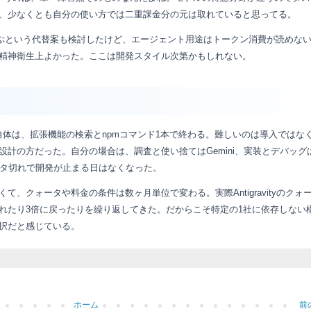
、少なくとも自分の使い方では二重課金分の元は取れていると思ってる。
呼ぶという代替案も検討したけど、エージェント用途はトークン消費が読めな
精神衛生上よかった。ここは開発スタイル次第かもしれない。
eを入れる作業自体は、拡張機能の検索とnpmコマンド1本で終わる。難しいのは導入ではな
計の方だった。自分の場合は、調査と使い捨てはGemini、実装とデバッグ
ォータ切れで開発が止まる日はなくなった。
て、クォータや料金の条件は数ヶ月単位で変わる。実際Antigravityのクォ
れたり3倍に戻ったりを繰り返してきた。だからこそ特定の1社に依存しない
択だと感じている。
ホーム
前