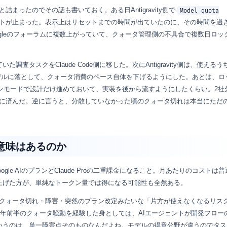
まったのでその話も書いておく。ある日Antigravity側で
Model quota
トが止まった。表示上はリセットまでの時間が出ていたのに、その時間を過
gleのフォーラムに複数上がっていて、クォータ管理側の不具合で複数日ロッ
査タスクをClaude Code側に移した。次にAntigravity側は、使えるう
ash系モデルに落として、クォータ消費のペース自体を下げるようにした。あとは、
のプランモードで設計だけ進めておいて、実装を後から流すようにしたくらい。2社
に済んだ。逆に言うと、分散していなかった頃のクォータ切れは本当にただ
意味はあるのか
le AIのプランとClaude Proの二重課金になること。月あたりのコストは
上げた方が、単純なトークン量では得になる可能性も全然ある。
クォータ切れ・障害・突然のプラン改定みたいな「片方が使えなくなるリス
6年前半のクォータ騒動を経験した身としては、AIエージェントが開発フロー
いうのは、単一障害点そのものなんだよね。モデルの得意分野が違うのでタス