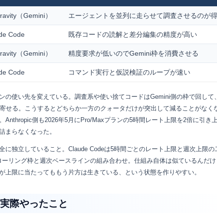
gravity（Gemini）
エージェントを並列に走らせて調査させるのが
de Code
既存コードの読解と差分編集の精度が高い
gravity（Gemini）
精度要求が低いのでGemini枠を消費させる
de Code
コマンド実行と仮説検証のループが速い
の使い先を変えている。調査系や使い捨てコードはGemini側の枠で回して
側に寄せる。こうするとどちらか一方のクォータだけが突出して減ることがなく
thropic側も2026年5月にPro/Maxプランの5時間レート上限を2倍に引き
詰まらなくなった。
独立していること。Claude Codeは5時間ごとのレート上限と週次上限の
枠も5時間のローリング枠と週次ベースラインの組み合わせ。仕組み自体は似ているんだ
が上限に当たってももう片方は生きている、という状態を作りやすい。
実際やったこと