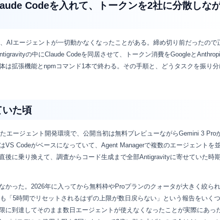
ityにClaude Codeを入れて、トークンを2社に分散しな
きて、AIエージェントが一切動かなくなったことがある。締め切り前だったので
gravityの中にClaude Codeを同居させて、トークン消費をGoogleとAnthrop
体は拡張機能とnpmコマンド1本で終わる。その手順と、どうタスクを振り分
していた頃
gleが出したエージェント開発環境で、公開当初は無料プレビューながらGemini 3 Pr
 Codeがベースになっていて、Agent Managerで複数のエージェントを
に乗り換えて、調査からコード生成まで全部Antigravityに寄せていた時
かった。2026年に入ってから無料枠やProプランのクォータが大きく絞ら
ムでも「5時間でリセットされるはずの上限が数日戻らない」という報告をいく
限に到達してそのまま数日エージェントが使えなくなったことが実際にあっ