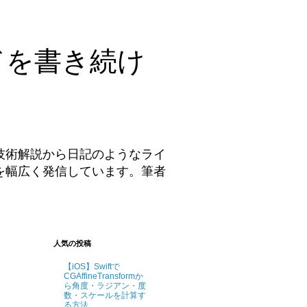
ドを書き続け
技術解説から日記のようなライ
を幅広く発信しています。筆者
。
人気の投稿
【iOS】Swiftで
CGAffineTransformか
ら角度・ラジアン・度
数・スケールを計算す
る方法