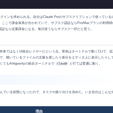
のログインを求められる。自分はClaude Proのサブスクリプションで使っている
。ここで課金体系が分かれていて、サブスク認証ならPro/Maxプランの利用枠
ー認証なら従量課金になる。毎日使うならサブスク一択だと思う。
本体ではなくUI統合レイヤーだという点。実体はターミナルで動くCLIで、
で、開いているファイルの文脈を渡したり差分をエディタ上に表示したりし
Antigravityの統合ターミナルで
と打てば普通に動く。
claude
住んでいる状態になったので、タスクの振り分けを決めた。いま自分はこんな
理由