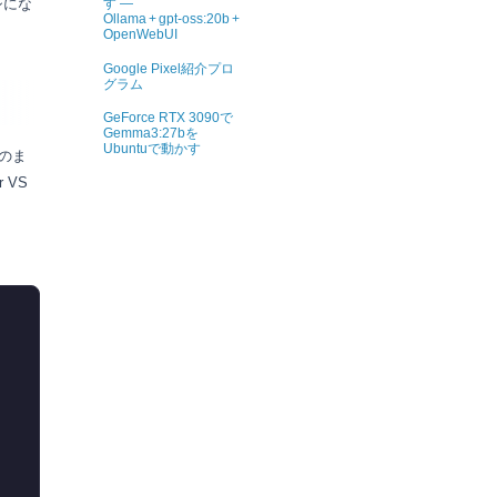
す ―
シにな
Ollama + gpt‑oss:20b +
OpenWebUI
Google Pixel紹介プロ
グラム
GeForce RTX 3090で
Gemma3:27bを
Ubuntuで動かす
そのま
 VS