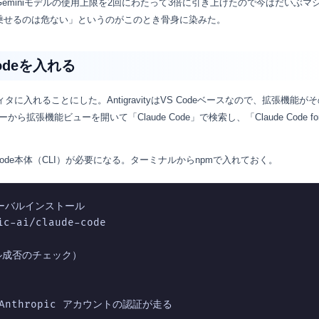
avityのGeminiモデルの使用上限を2回にわたって3倍に引き上げたので今はだいぶマ
乗せるのは危ない」というのがこのとき骨身に染みた。
 Codeを入れる
ィタに入れることにした。AntigravityはVS Codeベースなので、拡張機能が
張機能ビューを開いて「Claude Code」で検索し、「Claude Code for
Code本体（CLI）が必要になる。ターミナルからnpmで入れておく。
グローバルインストール

c-ai/claude-code

成否のチェック）

nthropic アカウントの認証が走る
