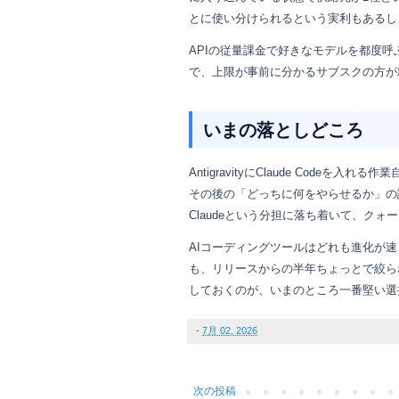
とに使い分けられるという実利もあるし
APIの従量課金で好きなモデルを都度
で、上限が事前に分かるサブスクの方が
いまの落としどころ
AntigravityにClaude Cod
その後の「どっちに何をやらせるか」の設
Claudeという分担に落ち着いて、ク
AIコーディングツールはどれも進化が速く
も、リリースからの半年ちょっとで絞ら
しておくのが、いまのところ一番堅い選
-
7月 02, 2026
次の投稿