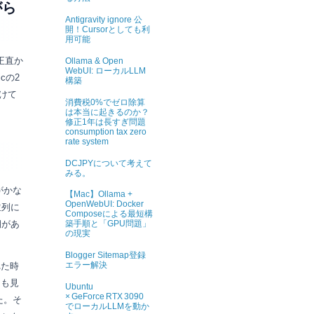
がら
Antigravity ignore 公
開！Cursorとしても利
用可能
正直か
Ollama & Open
WebUI: ローカルLLM
icの2
構築
けて
消費税0%でゼロ除算
は本当に起きるのか？
修正1年は長すぎ問題
consumption tax zero
rate system
DCJPYについて考えて
みる。
oがかな
【Mac】Ollama +
OpenWebUI: Docker
並列に
Composeによる最短構
期があ
築手順と「GPU問題」
の現実
Blogger Sitemap登録
エラー解決
れた時
つも見
Ubuntu
× GeForce RTX 3090
た。そ
でローカルLLMを動か