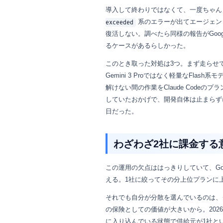
導入して終わりではなくて、一度ちゃんと詰
系のエラーが出てエージェン
exceeded
復活しない。調べたら同様の報告がGoo
るケースがあるらしかった。
このとき取った対処は3つ。まず走らせていた調
Gemini 3 Proではなく軽量なFl
解けない間の作業をClaude Code
していたおかげで、開発自体は止まらず
日だった。
わざわざ2社に課金する
この運用の欠点ははっきりしていて、Goog
える。1社に絞ってその分上位プランに
それでも自分が分散を選んでいるのは、
の保険としての価値が大きいから。202
に入り込んでいる状態で供給元が1社と