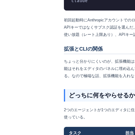
claude
初回起動時にAnthropicアカウントで
APIキーではなくサブスク認証を選んだ
使い放題（レート上限あり）、APIキ
拡張とCLIの関係
ちょっと分かりにくいのが、拡張機能は
能はそれをエディタのパネルに埋め込ん
る。なので極端な話、拡張機能を入れなくても
どっちに何をやらせるか
2つのエージェントが1つのエディタに
使っている。
タスク
担当