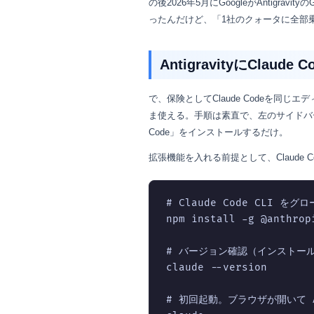
の後2026年5月にGoogleがAntigr
ったんだけど、「1社のクォータに全部
AntigravityにClaude
で、保険としてClaude Codeを同じエデ
ま使える。手順は素直で、左のサイドバーから拡
Code」をインストールするだけ。
拡張機能を入れる前提として、Claude 
# Claude Code CLI を
npm install -g @anthropi
# バージョン確認（インストール
claude --version

# 初回起動。ブラウザが開いて A