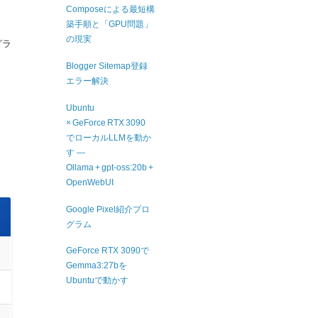
Composeによる最短構
築手順と「GPU問題」
の現実
グラ
Blogger Sitemap登録
エラー解決
Ubuntu
× GeForce RTX 3090
でローカルLLMを動か
す ―
Ollama + gpt‑oss:20b +
OpenWebUI
Google Pixel紹介プロ
グラム
GeForce RTX 3090で
Gemma3:27bを
Ubuntuで動かす