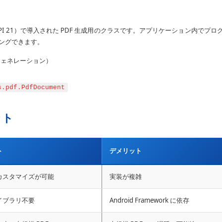
.0（API 21）で導入された PDF 生成用のクラスです。アプリケーション内でプロ
リングできます。
ジェネレーション）
s.pdf.PdfDocument
ット
ト
デメリット
カスタマイズが可能
実装が複雑
イブラリ不要
Android Framework に依存