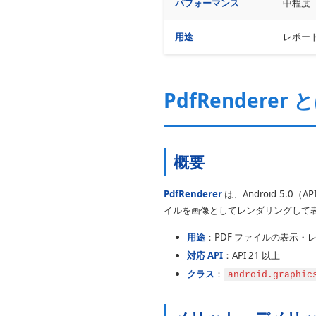
パフォーマンス
中程度（
用途
レポー
PdfRenderer 
概要
PdfRenderer
は、Android 5.0
イルを画像としてレンダリングして
用途
：PDF ファイルの表示・
対応 API
：API 21 以上
クラス
：
android.graphic