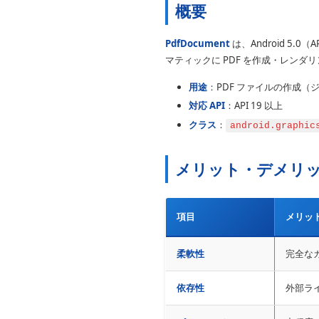
概要
PdfDocument
は、Android 5
マティックに PDF を作成・レンダ
用途
：PDF ファイルの作成（
対応 API
：API 19 以上
クラス
：
android.graphic
メリット・デメリ
項目
メリッ
柔軟性
完全な
依存性
外部ラ