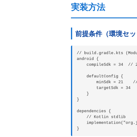
実装方法
前提条件（環境セッ
// build.gradle.kts (Modu
android {

    compileSdk = 34  //
    defaultConfig {

        minSdk = 21    
        targetSdk = 34

    }

}

dependencies {

    // Kotlin stdlib

    implementation("org.j
}