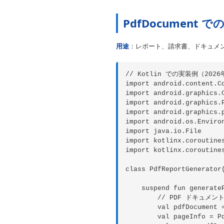
PdfDocument 
用途
：レポート、請求書、ドキュメ
// Kotlin での実装例（2026
import android.content.Co
import android.graphics.C
import android.graphics.P
import android.graphics.p
import android.os.Environ
import java.io.File

import kotlinx.coroutines
import kotlinx.coroutines
class PdfReportGenerator(
    suspend fun generate
        // PDF ドキュメント
        val pdfDocument =
        val pageInfo = P