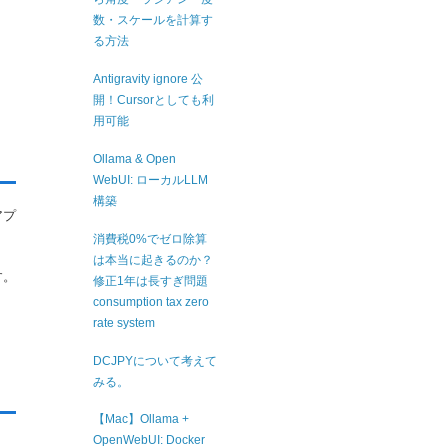
数・スケールを計算す
る方法
Antigravity ignore 公
開！Cursorとしても利
用可能
Ollama & Open
WebUI: ローカルLLM
構築
アプ
消費税0%でゼロ除算
は本当に起きるのか？
す。
修正1年は長すぎ問題
consumption tax zero
rate system
DCJPYについて考えて
みる。
【Mac】Ollama +
OpenWebUI: Docker