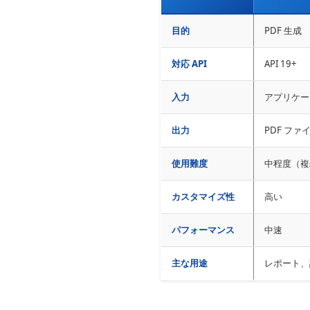
目的
PDF 生成
対応 API
API 19+
入力
アプリケー
出力
PDF ファ
使用難度
中程度（複
カスタマイズ性
高い
パフォーマンス
中速
主な用途
レポート、