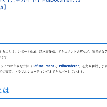
年版】
作成・表示することは、レポート生成、請求書作成、ドキュメント共有など、実務的な
ります。
を扱う 2 つの主要な方法（
PdfDocument
と
PdfRenderer
）を完全解説しま
otlin での実装、トラブルシューティングまでをカバーしています。
 とは