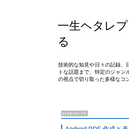
一生ヘタレプ
る
技術的な知見や日々の記録、
トな話題まで、特定のジャン
の視点で切り取った多様なコ
2026/04/15
Android PDF 作成と