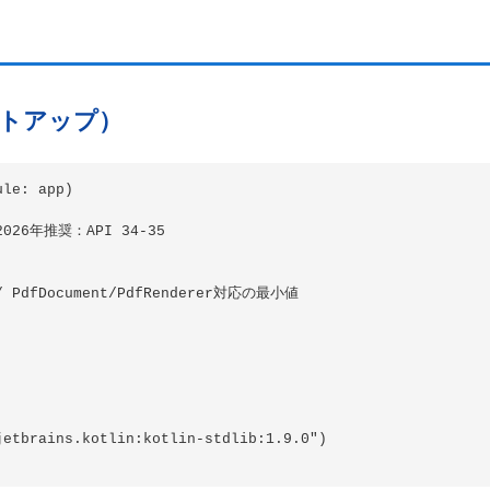
トアップ）
le: app)

 2026年推奨：API 34-35

// PdfDocument/PdfRenderer対応の最小値

etbrains.kotlin:kotlin-stdlib:1.9.0")
