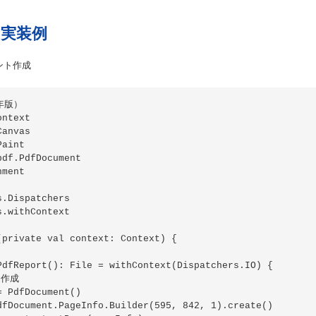
での実装例
ント作成
年版）

ntext

anvas

aint

df.PdfDocument

ment

.Dispatchers

.withContext

private val context: Context) {

PdfReport(): File = withContext(Dispatchers.IO) {

作成

 PdfDocument()

dfDocument.PageInfo.Builder(595, 842, 1).create()
