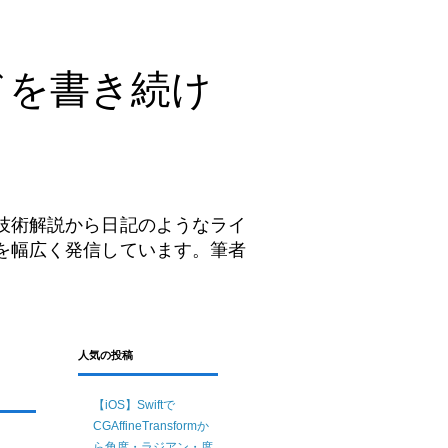
ドを書き続け
技術解説から日記のようなライ
を幅広く発信しています。筆者
。
人気の投稿
【iOS】Swiftで
CGAffineTransformか
ら角度・ラジアン・度