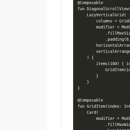
@Composable

fun DiagonalScrollView(
    LazyVerticalGrid(

        columns = GridC
        modifier = Modi
            .fillMaxSiz
            .padding(8.
        horizontalArran
        verticalArrange
    ) {

        items(100) { in
            GridItem(in
        }

    }

}

@Composable

fun GridItem(index: Int
    Card(

        modifier = Modi
            .fillMaxWid