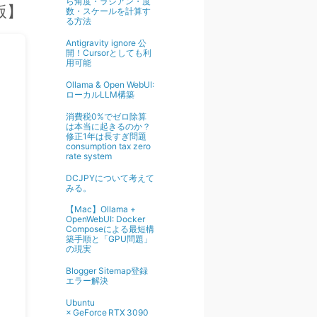
ら角度・ラジアン・度
年版】
数・スケールを計算す
る方法
Antigravity ignore 公
開！Cursorとしても利
用可能
Ollama & Open WebUI:
ローカルLLM構築
消費税0%でゼロ除算
は本当に起きるのか？
修正1年は長すぎ問題
consumption tax zero
rate system
DCJPYについて考えて
みる。
【Mac】Ollama +
OpenWebUI: Docker
Composeによる最短構
築手順と「GPU問題」
の現実
Blogger Sitemap登録
エラー解決
Ubuntu
× GeForce RTX 3090