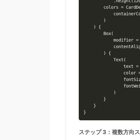
            .height(120
        colors = CardDe
            containerCo
        )

    ) {

        Box(

            modifier = 
            contentAlig
        ) {

            Text(

                text = 
                color =
                fontSiz
                fontWei
            )

        }

    }

}
ステップ 3：複数方向ス