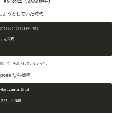
vs 現在（2026年）
決しようとしていた時代
ontalScrollView（横）

」を実現

階」で、実装されていなかった。
mpose なら標準
HorizontalGrid

クロール完備

応