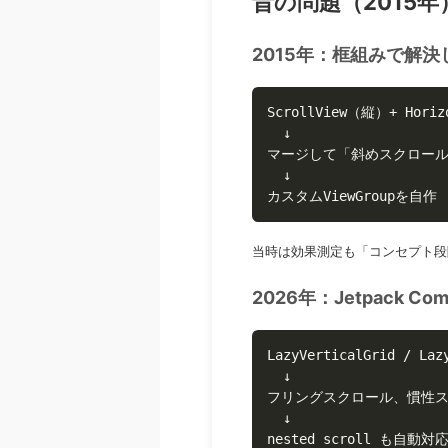
昔の問題（2015年）
2015年：框組みで解
ScrollView（縦）+ Horiz
  ↓

マージして「斜めスクロール
  ↓

カスタムViewGroupを自作
当時は効果測定も「コンセプト段
2026年：Jetpack Co
LazyVerticalGrid / Lazy
  ↓

フリングスクロール、慣性ス
  ↓

nested scroll も自動対