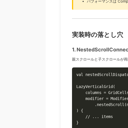
パフォーマンスは Com
実装時の落とし穴
1. NestedScrollCo
親スクロールと子スクロールが両
val nestedScrollDispat
LazyVerticalGrid(

    columns = GridCells
    modifier = Modifier
        .nestedScroll(
) {

    // ... items

}