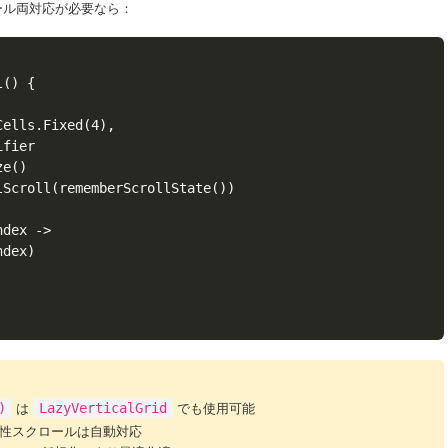
ール両対応が必要なら：
() {

ells.Fixed(4),

fier

e()

Scroll(rememberScrollState())

dex ->

dex)

)
は
LazyVerticalGrid
でも使用可能
性スクロールは自動対応