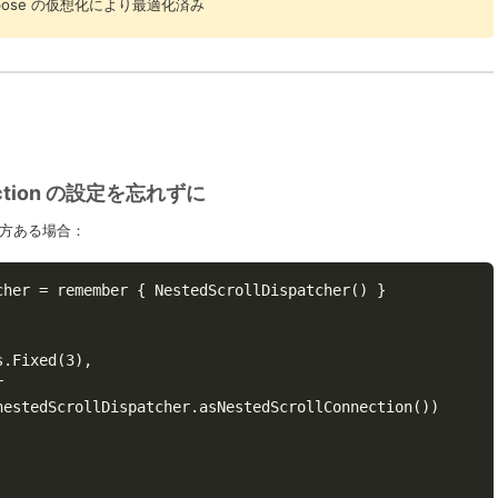
pose の仮想化により最適化済み
nnection の設定を忘れずに
方ある場合：
cher = remember { NestedScrollDispatcher() }

.Fixed(3),



nestedScrollDispatcher.asNestedScrollConnection())
