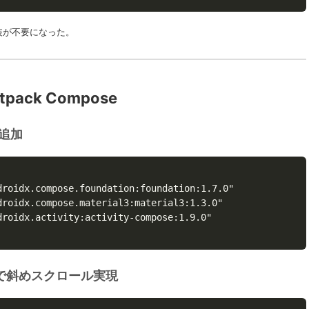
実装が不要になった。
pack Compose
の追加
droidx.compose.foundation:foundation:1.7.0"

droidx.compose.material3:material3:1.3.0"

droidx.activity:activity-compose:1.9.0"

id で斜めスクロール実現