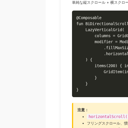
単純な縦スクロール + 横スクロ
@Composable

fun BiDirectionalScroll
    LazyVerticalGrid(

        columns = GridC
        modifier = Modi
            .fillMaxSiz
            .horizontal
    ) {

        items(200) { in
            GridItem(in
        }

    }

}
注意：
horizontalScroll(
フリングスクロール、慣