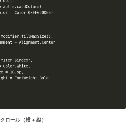
.dp),

faults.cardColors(

lor = Color(0xFF6200EE)

Modifier.fillMaxSize(),

nment = Alignment.Center

"Item $index",

 Color.White,

e = 16.sp,

ght = FontWeight.Bold

クロール（横 + 縦）