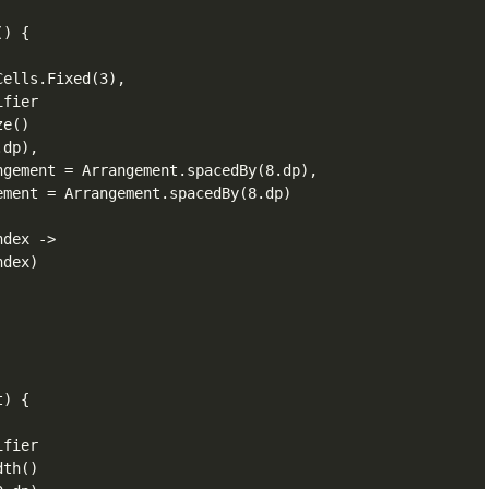
) {

ells.Fixed(3),

fier

e()

dp),

gement = Arrangement.spacedBy(8.dp),

ment = Arrangement.spacedBy(8.dp)

dex ->

dex)

) {

fier

th()
