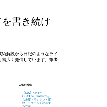
ドを書き続け
技術解説から日記のようなライ
を幅広く発信しています。筆者
。
人気の投稿
【iOS】Swiftで
CGAffineTransformか
ら角度・ラジアン・度
数・スケールを計算す
る方法