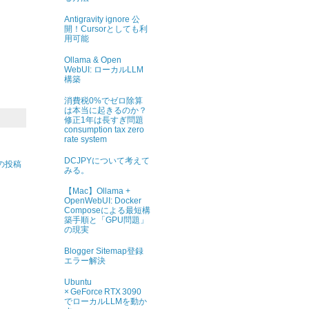
Antigravity ignore 公
開！Cursorとしても利
用可能
Ollama & Open
WebUI: ローカルLLM
構築
消費税0%でゼロ除算
は本当に起きるのか？
修正1年は長すぎ問題
consumption tax zero
rate system
DCJPYについて考えて
の投稿
みる。
【Mac】Ollama +
OpenWebUI: Docker
Composeによる最短構
築手順と「GPU問題」
の現実
Blogger Sitemap登録
エラー解決
Ubuntu
× GeForce RTX 3090
でローカルLLMを動か