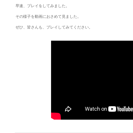
早速、プレイをしてみました。
その様子を動画におさめて見ました。
ぜひ、皆さんも、プレイしてみてください。