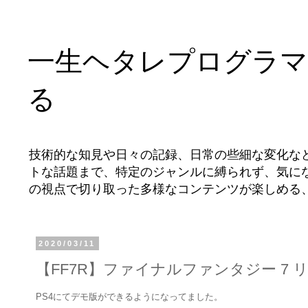
一生ヘタレプログラマ
る
技術的な知見や日々の記録、日常の些細な変化な
トな話題まで、特定のジャンルに縛られず、気に
の視点で切り取った多様なコンテンツが楽しめる
2020/03/11
【FF7R】ファイナルファンタジー 7 
PS4にてデモ版ができるようになってました。