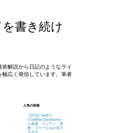
ドを書き続け
技術解説から日記のようなライ
を幅広く発信しています。筆者
。
人気の投稿
【iOS】Swiftで
CGAffineTransformか
ら角度・ラジアン・度
数・スケールを計算す
る方法