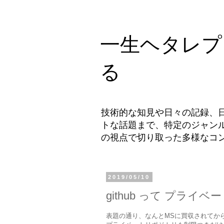
一生ヘタレプ
る
技術的な知見や日々の記録、
トな話題まで、特定のジャン
の視点で切り取った多様なコ
2019/05/10
github って プラ
表題の通り、なんとMSに買収されてか