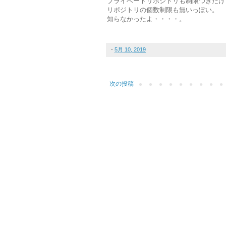
プライベートリポジトリも制限つきだけ
リポジトリの個数制限も無いっぽい。
知らなかったよ・・・・。
-
5月 10, 2019
次の投稿