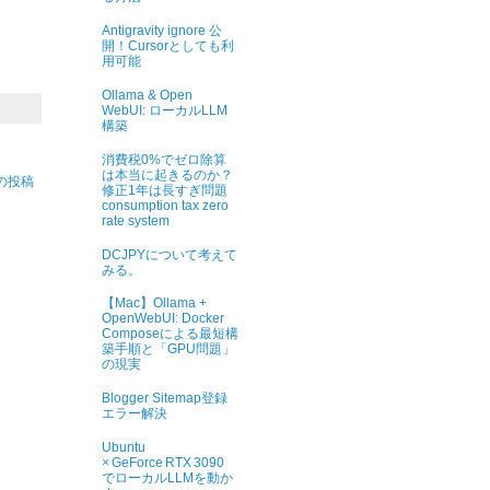
Antigravity ignore 公
開！Cursorとしても利
用可能
Ollama & Open
WebUI: ローカルLLM
構築
消費税0%でゼロ除算
は本当に起きるのか？
の投稿
修正1年は長すぎ問題
consumption tax zero
rate system
DCJPYについて考えて
みる。
【Mac】Ollama +
OpenWebUI: Docker
Composeによる最短構
築手順と「GPU問題」
の現実
Blogger Sitemap登録
エラー解決
Ubuntu
× GeForce RTX 3090
でローカルLLMを動か