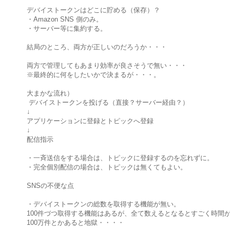
デバイストークンはどこに貯める（保存）？
・Amazon SNS 側のみ。
・サーバー等に集約する。
結局のところ、両方が正しいのだろうか・・・
両方で管理してもあまり効率が良さそうで無い・・・
※最終的に何をしたいかで決まるが・・・。
大まかな流れ）
デバイストークンを投げる（直接？サーバー経由？）
↓
アプリケーションに登録とトピックへ登録
↓
配信指示
・一斉送信をする場合は、トピックに登録するのを忘れずに。
・完全個別配信の場合は、トピックは無くてもよい。
SNSの不便な点
・デバイストークンの総数を取得する機能が無い。
100件づつ取得する機能はあるが、全て数えるとなるとすごく時間
100万件とかあると地獄・・・・