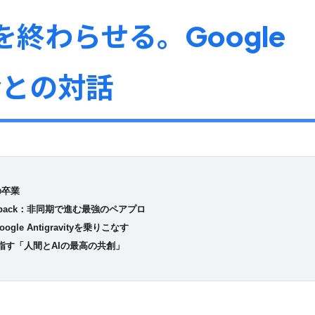
終わらせる。Google
ityとの対話
の卒業
 Feedback：非同期で進む最強のペアプロ
gle Antigravityを乗りこなす
が目指す「人間とAIの最高の共創」