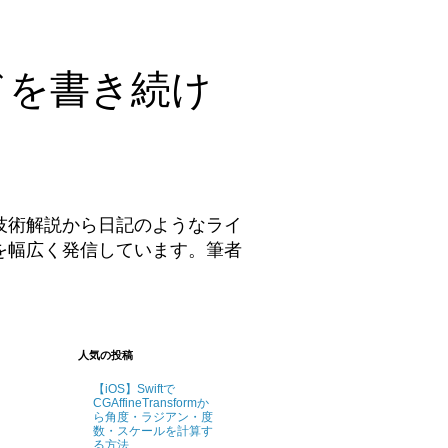
ドを書き続け
技術解説から日記のようなライ
を幅広く発信しています。筆者
。
人気の投稿
【iOS】Swiftで
CGAffineTransformか
ら角度・ラジアン・度
数・スケールを計算す
る方法