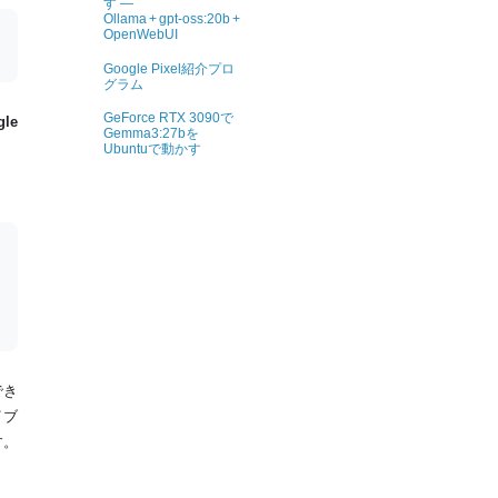
す ―
Ollama + gpt‑oss:20b +
OpenWebUI
Google Pixel紹介プロ
グラム
GeForce RTX 3090で
gle
Gemma3:27bを
Ubuntuで動かす
でき
イブ
す。