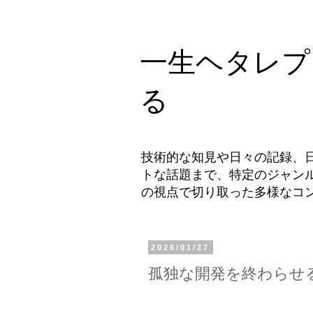
一生ヘタレプ
る
技術的な知見や日々の記録、
トな話題まで、特定のジャン
の視点で切り取った多様なコ
2026/01/27
孤独な開発を終わらせる。Go