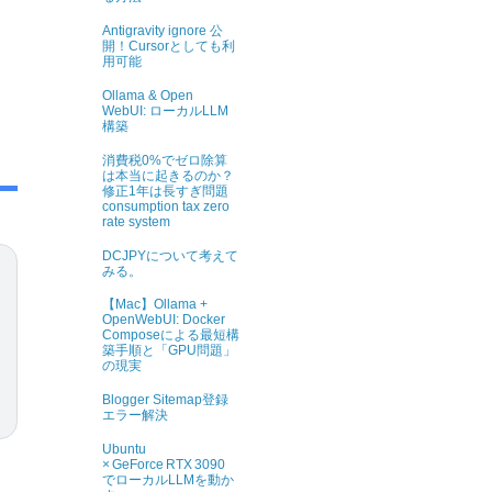
Antigravity ignore 公
開！Cursorとしても利
用可能
Ollama & Open
WebUI: ローカルLLM
構築
消費税0%でゼロ除算
は本当に起きるのか？
修正1年は長すぎ問題
consumption tax zero
rate system
DCJPYについて考えて
みる。
【Mac】Ollama +
OpenWebUI: Docker
Composeによる最短構
築手順と「GPU問題」
の現実
Blogger Sitemap登録
エラー解決
Ubuntu
× GeForce RTX 3090
でローカルLLMを動か