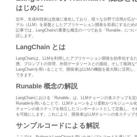
はじめに
近年、生成AI技術は急速に進化しており、様々な分野で活用が広がって
デル（LLM）を基盤としたアプリケーション開発を容易にするため
記事では、LangChainの重要な概念の一つである「Runable
説します。
LangChain とは
LangChainは、LLMを利用したアプリケーション開発を効率化す
携、プロンプトの管理、外部データソースとの接続、そして複雑な
LangChainを用いることで、開発者はLLMの機能を最大限に活
できます。
Runable 概念の解説
LangChainにおける「Runable」は、LLMチェーンの各ステ
Runableを用いることで、LLMチェーンをより柔軟かつモジュール化
チェーンの各ステップを独立したコンポーネントとして定義し、そ
を可能にします。これにより、開発者はLLMチェーンの各ステップ
サンプルコードによる解説
ここでは、PythonとLangChainを用いたサンプルコードを通じて