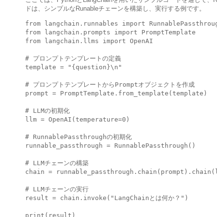
ドは、シンプルなRunableチェーンを構築し、実行する例です。
from langchain.runnables import RunnablePassthroug
from langchain.prompts import PromptTemplate

from langchain.llms import OpenAI

# プロンプトテンプレートの定義

template = "{question}\n"

# プロンプトテンプレートからPromptオブジェクトを作成

prompt = PromptTemplate.from_template(template)

# LLMの初期化

llm = OpenAI(temperature=0)

# RunnablePassthroughの初期化

runnable_passthrough = RunnablePassthrough()

# LLMチェーンの構築

chain = runnable_passthrough.chain(prompt).chain(l
# LLMチェーンの実行

result = chain.invoke("LangChainとは何か？")

print(result)