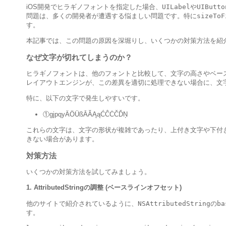
iOS開発でヒラギノフォントを指定した場合、
UILabel
や
UIButto
問題は、多くの開発者が遭遇する悩ましい問題です。特に
sizeToF
す。
本記事では、この問題の原因を深堀りし、いくつかの対策方法を紹
なぜ文字が切れてしまうのか？
ヒラギノフォントは、他のフォントと比較して、文字の高さやベース
レイアウトエンジンが、この差異を適切に処理できない場合に、文
特に、以下の文字で発生しやすいです。
①gjpqyÄÖÜßĀĂĄąĆĈĊČĎŅ
これらの文字は、文字の形状が複雑であったり、上付き文字や下付
きない場合があります。
対策方法
いくつかの対策方法を試してみましょう。
1. AttributedStringの調整 (ベースラインオフセット)
他のサイトで紹介されているように、
NSAttributedString
の
ba
す。