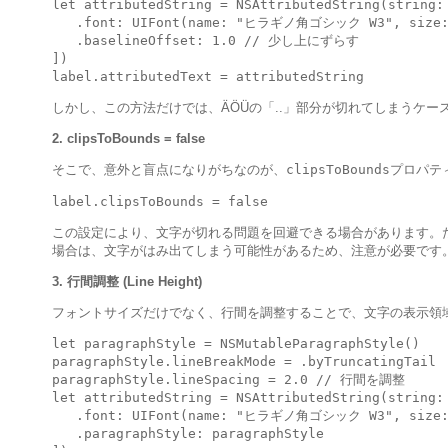
let attributedString = NSAttributedString(strin
   .font: UIFont(name: "ヒラギノ角ゴシック W3", size: 
   .baselineOffset: 1.0 // 少し上にずらす

])

しかし、この方法だけでは、ÄÖÜの「..」部分が切れてしまうケー
2. clipsToBounds = false
そこで、意外と盲点になりがちなのが、
clipsToBounds
プロパテ
この設定により、文字が切れる問題を回避できる場合があります。た
場合は、文字がはみ出てしまう可能性があるため、注意が必要です
3. 行間調整 (Line Height)
フォントサイズだけでなく、行間を調整することで、文字の表示領
let paragraphStyle = NSMutableParagraphStyle()

paragraphStyle.lineBreakMode = .byTruncatingTail

paragraphStyle.lineSpacing = 2.0 // 行間を調整

let attributedString = NSAttributedString(strin
   .font: UIFont(name: "ヒラギノ角ゴシック W3", size: 
   .paragraphStyle: paragraphStyle
