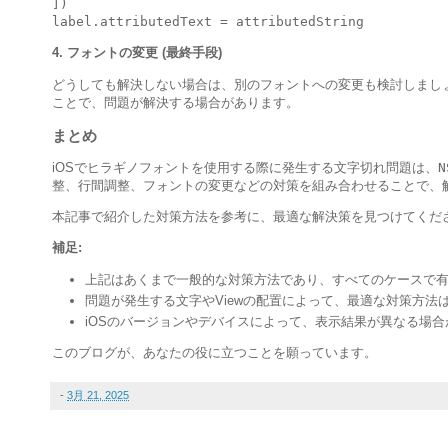
])

4. フォントの変更 (最終手段)
どうしても解決しない場合は、別のフォントへの変更も検討しまし
ことで、問題が解決する場合があります。
まとめ
iOSでヒラギノフォントを使用する際に発生する文字切れ問題は、
N
整、行間調整、フォントの変更などの対策を組み合わせることで、
本記事で紹介した対策方法を参考に、最適な解決策を見つけてくだ
補足:
上記はあくまで一般的な対策方法であり、すべてのケースで
問題が発生する文字やViewの配置によって、最適な対策方法
iOSのバージョンやデバイスによって、表示結果が異なる場合
このブログが、あなたの役に立つことを願っています。
-
3月 21, 2025