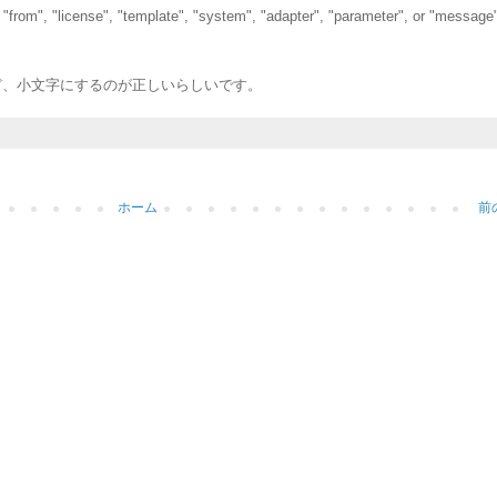
"from", "license", "template", "system", "adapter", "parameter", or "message
けど、小文字にするのが正しいらしいです。
ホーム
前