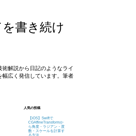
ドを書き続け
技術解説から日記のようなライ
を幅広く発信しています。筆者
。
人気の投稿
【iOS】Swiftで
CGAffineTransformか
ら角度・ラジアン・度
数・スケールを計算す
る方法