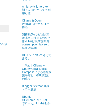
"
Antigravity ignore 公
開！Cursorとしても利
用可能
Ollama & Open
WebUI: ローカルLLM
構築
消費税0%でゼロ除算
は本当に起きるのか？
修正1年は長すぎ問題
の投稿
consumption tax zero
rate system
DCJPYについて考えて
みる。
【Mac】Ollama +
OpenWebUI: Docker
Composeによる最短構
築手順と「GPU問題」
の現実
Blogger Sitemap登録
エラー解決
Ubuntu
× GeForce RTX 3090
でローカルLLMを動か