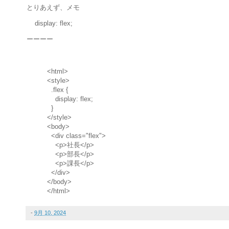
とりあえず、メモ
display: flex;
ーーーー
<html>
<style>
.flex {
display: flex;
}
</style>
<body>
<div class="flex">
<p>社長</p>
<p>部長</p>
<p>課長</p>
</div>
</body>
</html>
-
9月 10, 2024