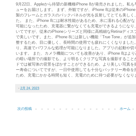
9月22日、Appleから待望の新機種iPhone 8が発売されまし
ューをお届けします。 まず、外観ですが、iPhone 8は従来のiP
製のフレームとガラスのバックパネルが光を反射してとても美しく
た。 また、iPhone 8には耐水性能があるため、水に濡れる心配がな
可能になったため、充電器に繋がなくても充電ができるようになり、とて
いてですが、従来のiPhoneシリーズと同様に高精細なRetina
で美しいです。また、iPhone 8には新しい機能「True Tone
整するため、目に優しく、長時間の使用でも疲れにくくなりました。 さらに、
り、高速でパワフルな処理が可能になりました。アプリの起動や切
います。 また、カメラ機能についても改善があり、iPhone 8は
の暗い場所での撮影でも、より明るくクリアな写真を撮影すること
ドでは被写体の背景をぼかすことができるため、より美しい写真を撮影す
ー寿命についてですが、一日中使用しても十分なバッテリー寿命を
ため、充電にかかる時間も短く、充電のために待つ必要がなくなり
-
2月 24, 2023
次の投稿
ホーム