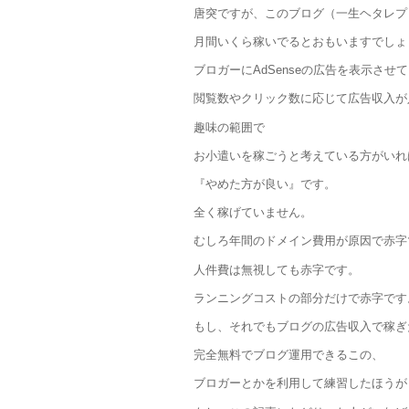
唐突ですが、このブログ（一生ヘタレプ
月間いくら稼いでるとおもいますでしょ
ブロガーにAdSenseの広告を表示させ
閲覧数やクリック数に応じて広告収入が
趣味の範囲で
お小遣いを稼ごうと考えている方がいれ
『やめた方が良い』です。
全く稼げていません。
むしろ年間のドメイン費用が原因で赤字
人件費は無視しても赤字です。
ランニングコストの部分だけで赤字です
もし、それでもブログの広告収入で稼ぎ
完全無料でブログ運用できるこの、
ブロガーとかを利用して練習したほうが