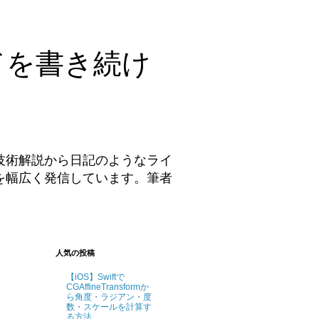
ドを書き続け
技術解説から日記のようなライ
を幅広く発信しています。筆者
。
人気の投稿
【iOS】Swiftで
CGAffineTransformか
ら角度・ラジアン・度
数・スケールを計算す
る方法