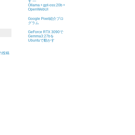
す ―
Ollama + gpt‑oss:20b +
OpenWebUI
Google Pixel紹介プロ
グラム
GeForce RTX 3090で
Gemma3:27bを
Ubuntuで動かす
の投稿