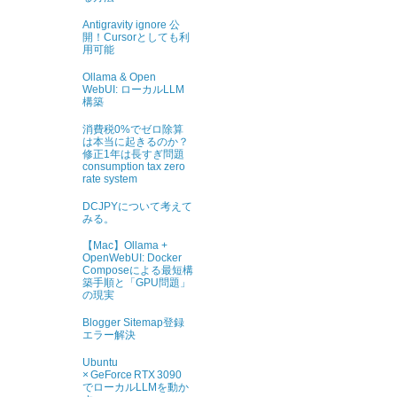
Antigravity ignore 公
開！Cursorとしても利
用可能
Ollama & Open
WebUI: ローカルLLM
構築
消費税0%でゼロ除算
は本当に起きるのか？
修正1年は長すぎ問題
consumption tax zero
rate system
DCJPYについて考えて
みる。
【Mac】Ollama +
OpenWebUI: Docker
Composeによる最短構
築手順と「GPU問題」
の現実
Blogger Sitemap登録
エラー解決
Ubuntu
× GeForce RTX 3090
でローカルLLMを動か