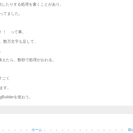
に連結したりする処理を書くことがあり。
ってました。
遅い！！ って事。
、数万文字も足して、
。
に置き換えたら、数秒で処理がおわる。
ってすごく
ます。
uilderを使おう。
ホーム
前