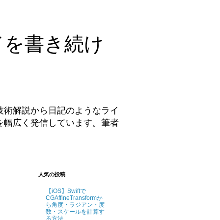
ドを書き続け
技術解説から日記のようなライ
を幅広く発信しています。筆者
。
人気の投稿
【iOS】Swiftで
CGAffineTransformか
ら角度・ラジアン・度
数・スケールを計算す
る方法