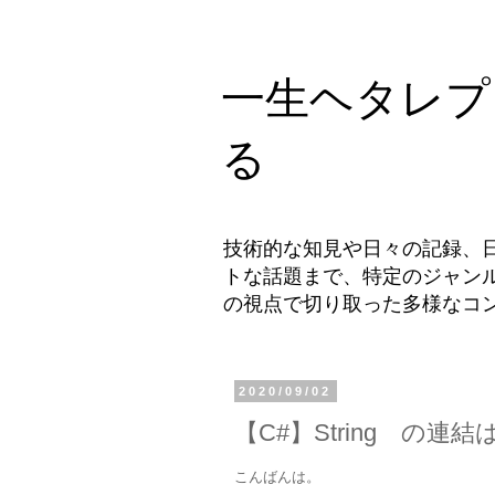
一生ヘタレプ
る
技術的な知見や日々の記録、
トな話題まで、特定のジャン
の視点で切り取った多様なコ
2020/09/02
【C#】String の連結は
こんばんは。