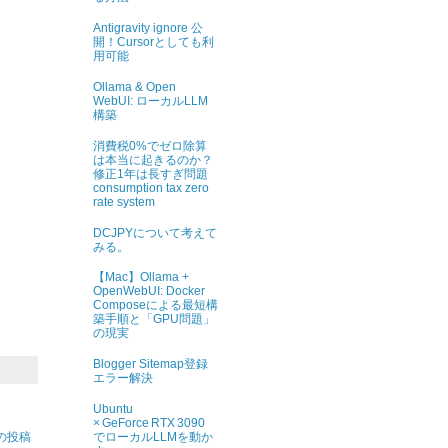
Antigravity ignore 公
開！Cursorとしても利
用可能
Ollama & Open
WebUI: ローカルLLM
構築
消費税0%でゼロ除算
は本当に起きるのか？
修正1年は長すぎ問題
consumption tax zero
rate system
DCJPYについて考えて
みる。
【Mac】Ollama +
OpenWebUI: Docker
Composeによる最短構
築手順と「GPU問題」
の現実
Blogger Sitemap登録
エラー解決
Ubuntu
× GeForce RTX 3090
の投稿
でローカルLLMを動か