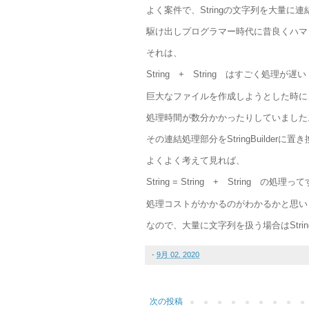
よく案件で、Stringの文字列を大量
駆け出しプログラマー時代に昔良くハマ
それは、
String + String はすごく処理が
巨大なファイルを作成しようとした時に
処理時間が数分かかったりしていました
その連結処理部分をStringBuilder
よくよく考えて見れば、
String = String + String の処理
処理コストがかかるのがわかるかと思い
なので、大量に文字列を扱う場合はStringB
-
9月 02, 2020
次の投稿