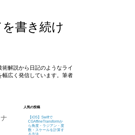
ドを書き続け
技術解説から日記のようなライ
を幅広く発信しています。筆者
。
人気の投稿
ロナ
【iOS】Swiftで
CGAffineTransformか
ら角度・ラジアン・度
数・スケールを計算す
る方法