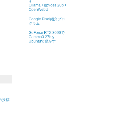
す ―
Ollama + gpt‑oss:20b +
OpenWebUI
Google Pixel紹介プロ
グラム
GeForce RTX 3090で
Gemma3:27bを
Ubuntuで動かす
の投稿