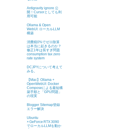
Antigravity ignore 公
開！Cursorとしても利
用可能
Ollama & Open
WebUI: ローカルLLM
構築
消費税0%でゼロ除算
は本当に起きるのか？
修正1年は長すぎ問題
consumption tax zero
rate system
DCJPYについて考えて
みる。
【Mac】Ollama +
OpenWebUI: Docker
Composeによる最短構
築手順と「GPU問題」
の現実
Blogger Sitemap登録
エラー解決
Ubuntu
× GeForce RTX 3090
でローカルLLMを動か