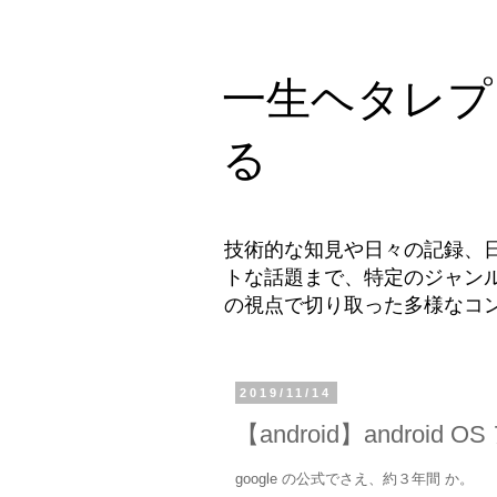
一生ヘタレプ
る
技術的な知見や日々の記録、
トな話題まで、特定のジャン
の視点で切り取った多様なコ
2019/11/14
【android】androi
google の公式でさえ、約３年間 か。