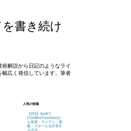
ドを書き続け
技術解説から日記のようなライ
を幅広く発信しています。筆者
。
人気の投稿
【iOS】Swiftで
CGAffineTransformか
ら角度・ラジアン・度
数・スケールを計算す
る方法