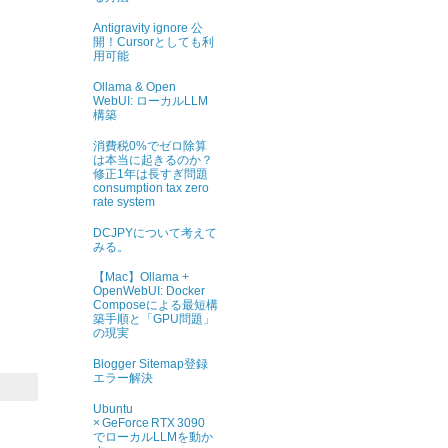
Antigravity ignore 公
開！Cursorとしても利
用可能
Ollama & Open
WebUI: ローカルLLM
構築
消費税0%でゼロ除算
は本当に起きるのか？
修正1年は長すぎ問題
consumption tax zero
rate system
DCJPYについて考えて
みる。
【Mac】Ollama +
OpenWebUI: Docker
Composeによる最短構
築手順と「GPU問題」
の現実
Blogger Sitemap登録
エラー解決
Ubuntu
× GeForce RTX 3090
でローカルLLMを動か