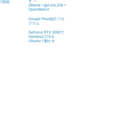
す ―
の投稿
Ollama + gpt‑oss:20b +
OpenWebUI
Google Pixel紹介プロ
グラム
GeForce RTX 3090で
Gemma3:27bを
Ubuntuで動かす