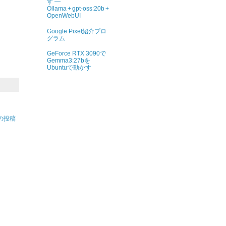
す ―
Ollama + gpt‑oss:20b +
OpenWebUI
Google Pixel紹介プロ
グラム
GeForce RTX 3090で
Gemma3:27bを
Ubuntuで動かす
の投稿