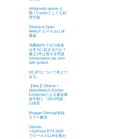
Antigravity ignore 公
開！Cursorとしても利
用可能
Ollama & Open
WebUI: ローカルLLM
構築
消費税0%でゼロ除算
は本当に起きるのか？
修正1年は長すぎ問題
consumption tax zero
rate system
DCJPYについて考えて
みる。
【Mac】Ollama +
OpenWebUI: Docker
Composeによる最短構
築手順と「GPU問題」
の現実
Blogger Sitemap登録
エラー解決
Ubuntu
× GeForce RTX 3090
でローカルLLMを動か