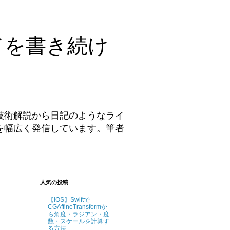
ドを書き続け
技術解説から日記のようなライ
を幅広く発信しています。筆者
。
人気の投稿
【iOS】Swiftで
CGAffineTransformか
ら角度・ラジアン・度
数・スケールを計算す
る方法