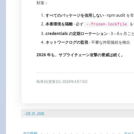
対策：
すべてのパッケージを信用しない
- npm audit 
本番環境を隔離
- 必ず
を
--frozen-lockfile
credentials の定期ローテーション
- 3～6ヶ月ご
ネットワークログの監視
- 不審な外部接続を検出
2026 年も、サプライチェーン攻撃の脅威は続く。
執筆日(更新日): 2026年4月13日
-
3月 31, 2026
次の投稿
ホー