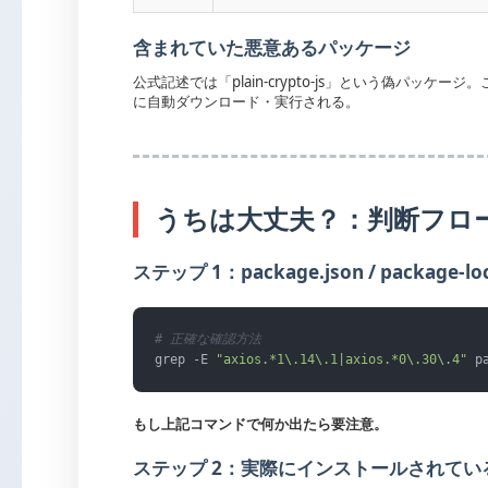
含まれていた悪意あるパッケージ
公式記述では「plain-crypto-js」という偽パッケージ。これが
に自動ダウンロード・実行される。
うちは大丈夫？：判断フロ
ステップ 1：package.json / package-lo
# 正確な確認方法
grep -E 
"axios.*1\.14\.1|axios.*0\.30\.4"
 p
もし上記コマンドで何か出たら要注意。
ステップ 2：実際にインストールされて