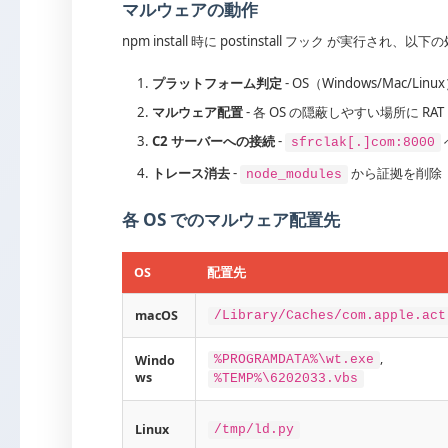
マルウェアの動作
npm install 時に postinstall フック が実行され、
プラットフォーム判定
- OS（Windows/Mac/Li
マルウェア配置
- 各 OS の隠蔽しやすい場所に 
C2 サーバーへの接続
-
sfrclak[.]com:8000
トレース消去
-
から証拠を削除
node_modules
各 OS でのマルウェア配置先
OS
配置先
macOS
/Library/Caches/com.apple.act
,
Windo
%PROGRAMDATA%\wt.exe
ws
%TEMP%\6202033.vbs
Linux
/tmp/ld.py