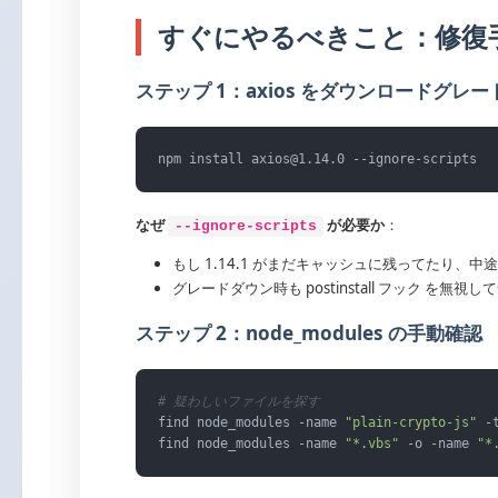
すぐにやるべきこと：修復
ステップ 1：axios をダウンロードグレー
npm install axios@1.14.0 --ignore-scripts
なぜ
が必要か
：
--ignore-scripts
もし 1.14.1 がまだキャッシュに残ってたり、
グレードダウン時も postinstall フック を無視
ステップ 2：node_modules の手動確認
# 疑わしいファイルを探す
find node_modules -name 
"plain-crypto-js"
 -t
find node_modules -name 
"*.vbs"
 -o -name 
"*