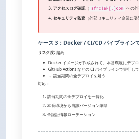
アクセスログ確認
（
への外
sfrclak[.]com
セキュリティ監査
（外部セキュリティ企業に委
ケース 3：Docker / CI/CD パイプラインで 
リスク度
: 超高
Docker イメージが作成されて、本番環境にデプ
GitHub Actions などの CI パイプラインで実行
→ 該当期間の全デプロイを疑う
対応：
該当期間の全デプロイを一覧化
本番環境から当該バージョン削除
全認証情報ローテーション