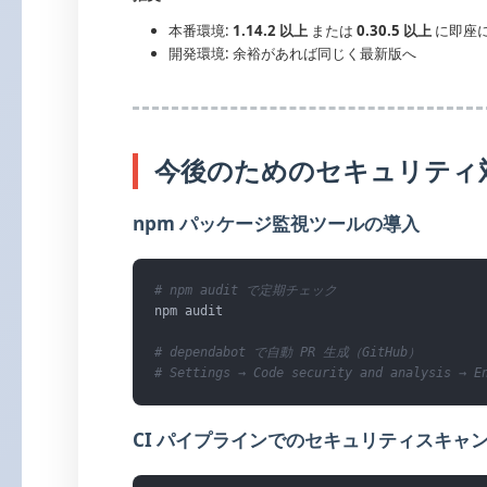
本番環境:
1.14.2 以上
または
0.30.5 以上
に即座
開発環境: 余裕があれば同じく最新版へ
今後のためのセキュリティ
npm パッケージ監視ツールの導入
# npm audit で定期チェック
npm audit

# dependabot で自動 PR 生成（GitHub）
# Settings → Code security and analysis → E
CI パイプラインでのセキュリティスキャ